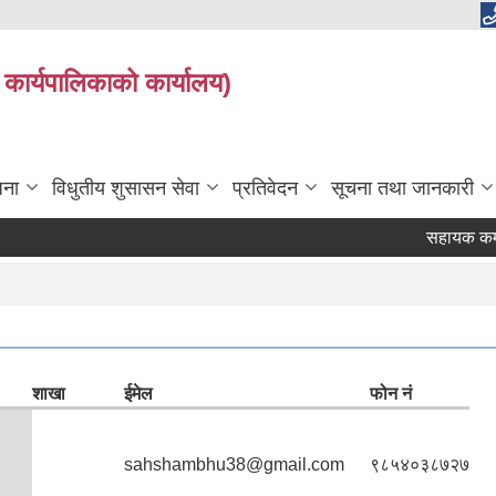
उँ कार्यपालिकाको कार्यालय)
जना
विधुतीय शुसासन सेवा
प्रतिवेदन
सूचना तथा जानकारी
सहायक कम्प्युटर अप
शाखा
ईमेल
फोन नं
sahshambhu38@gmail.com
९८५४०३८७२७