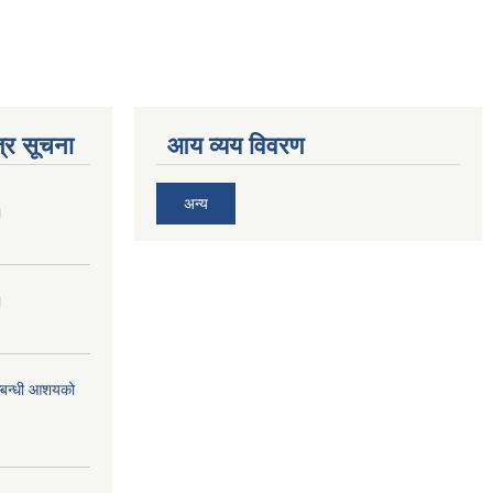
्र सूचना
आय व्यय विवरण
अन्य
।
।
म्बन्धी आशयको